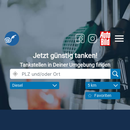
Jetzt günstig tanken!
Tankstellen in Deiner Umgebung finden
Diesel
5 km
Favoriten