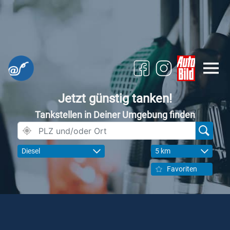
Jetzt günstig tanken!
Tankstellen in Deiner Umgebung finden
Diesel
5 km
Favoriten