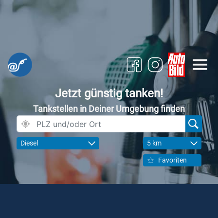
Jetzt günstig tanken!
Tankstellen in Deiner Umgebung finden
Diesel
5 km
Favoriten