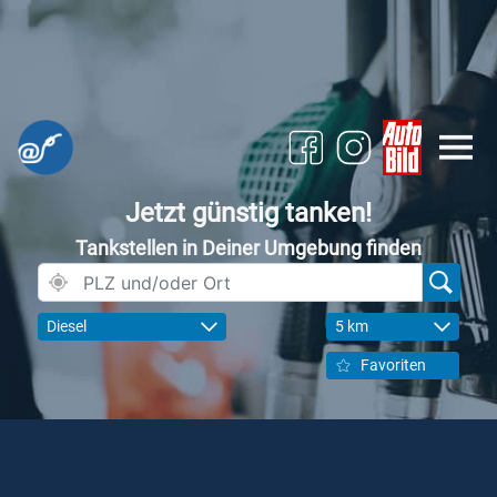
Jetzt günstig tanken!
Tankstellen in Deiner Umgebung finden
Diesel
5 km
Favoriten