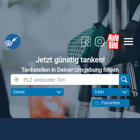
Jetzt günstig tanken!
Tankstellen in Deiner Umgebung finden
Diesel
5 km
Favoriten