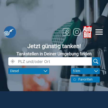
Jetzt günstig tanken!
Tankstellen in Deiner Umgebung finden
Diesel
5 km
Favoriten