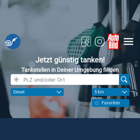
Jetzt günstig tanken!
Tankstellen in Deiner Umgebung finden
Diesel
5 km
Favoriten