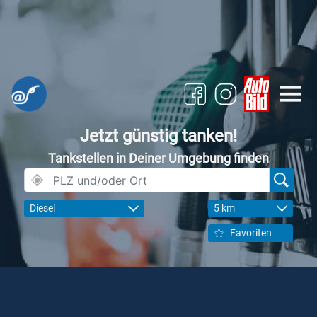
Jetzt günstig tanken!
Tankstellen in Deiner Umgebung finden
Diesel
5 km
Favoriten