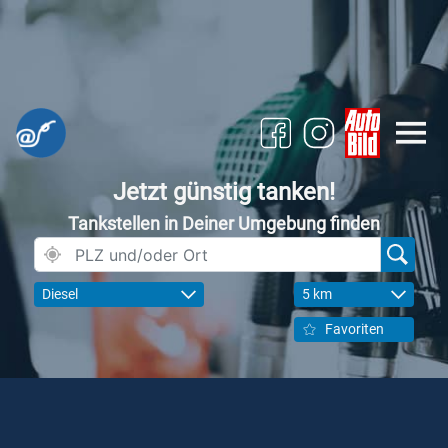
Jetzt günstig tanken!
Tankstellen in Deiner Umgebung finden
Diesel
5 km
Favoriten