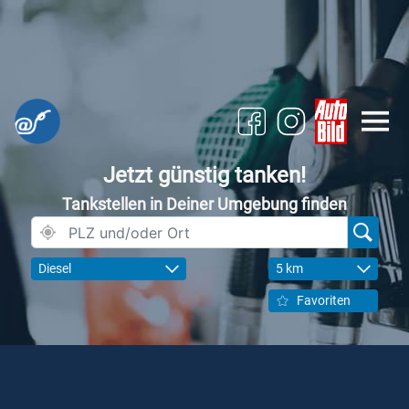
Jetzt günstig tanken!
Tankstellen in Deiner Umgebung finden
Diesel
5 km
Favoriten