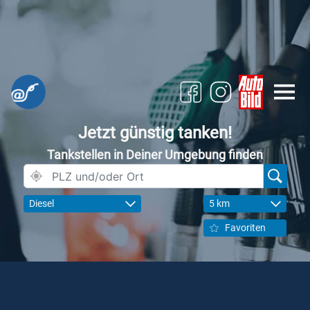
Jetzt günstig tanken!
Tankstellen in Deiner Umgebung finden
Diesel
5 km
Favoriten