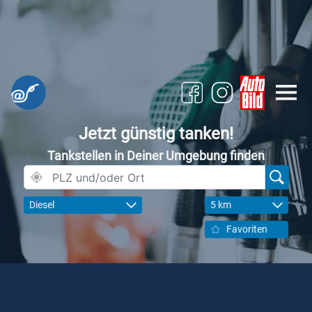
Jetzt günstig tanken!
Tankstellen in Deiner Umgebung finden
Diesel
5 km
Favoriten