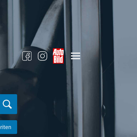
riten