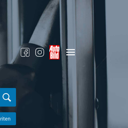
riten