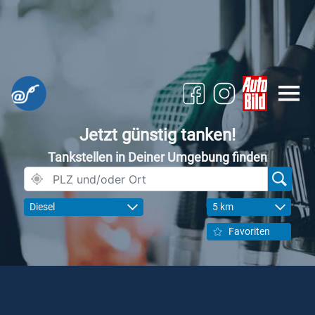
Jetzt günstig tanken!
Tankstellen in Deiner Umgebung finden
Diesel
5 km
Favoriten