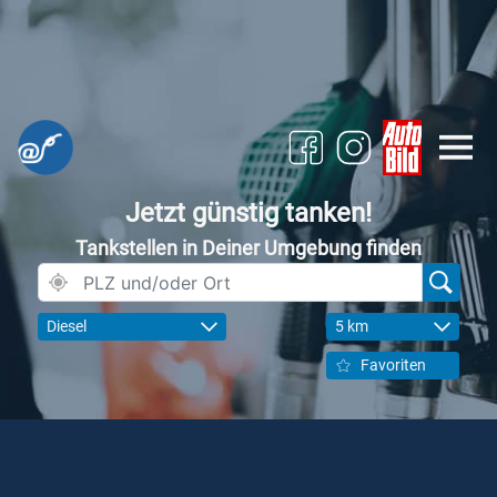
Jetzt günstig tanken!
Tankstellen in Deiner Umgebung finden
Diesel
5 km
Favoriten