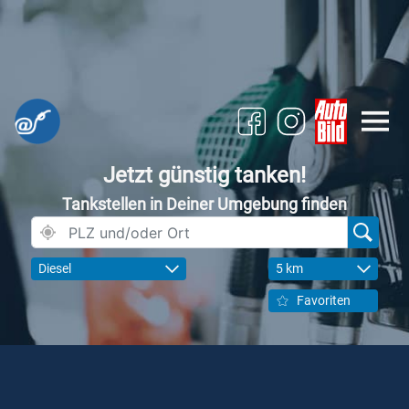
Jetzt günstig tanken!
Tankstellen in Deiner Umgebung finden
Diesel
5 km
Favoriten