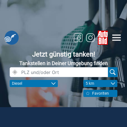
Jetzt günstig tanken!
Tankstellen in Deiner Umgebung finden
Diesel
5 km
Favoriten