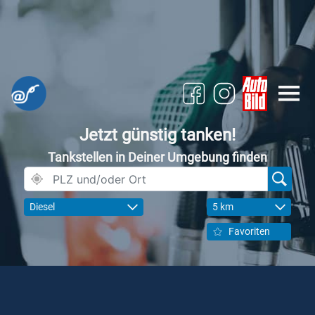
Jetzt günstig tanken!
Tankstellen in Deiner Umgebung finden
Diesel
5 km
Favoriten