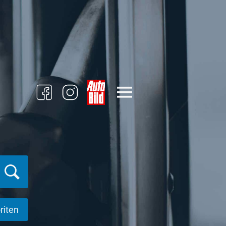
riten