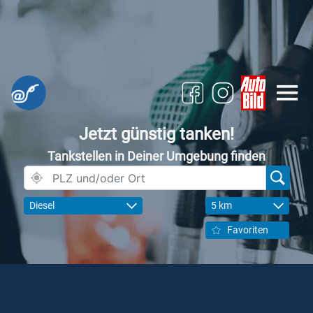
Jetzt günstig tanken!
Tankstellen in Deiner Umgebung finden
Diesel
5 km
Favoriten