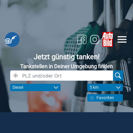
Jetzt günstig tanken!
Tankstellen in Deiner Umgebung finden
Diesel
5 km
Favoriten