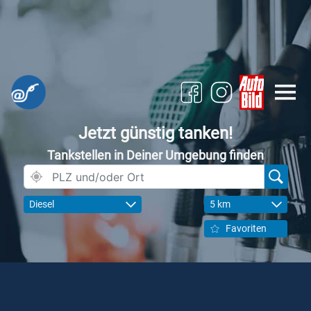
Jetzt günstig tanken!
Tankstellen in Deiner Umgebung finden
Diesel
5 km
Favoriten