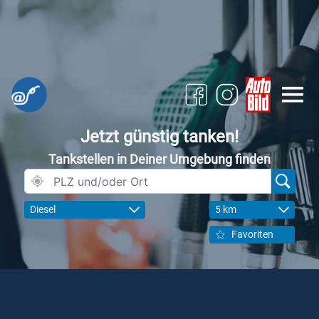
Jetzt günstig tanken!
Tankstellen in Deiner Umgebung finden
Diesel
5 km
Favoriten