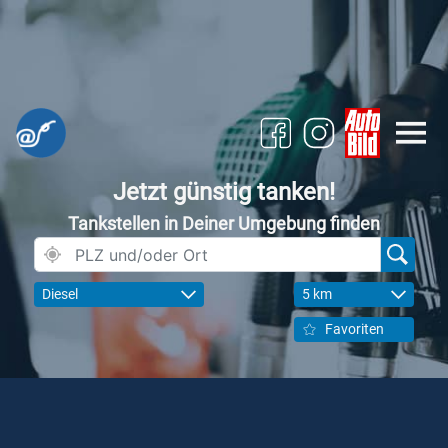
Jetzt günstig tanken!
Tankstellen in Deiner Umgebung finden
Diesel
5 km
Favoriten