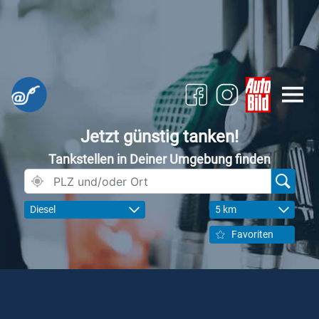
Jetzt günstig tanken!
Tankstellen in Deiner Umgebung finden
Diesel
5 km
Favoriten