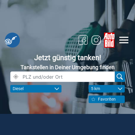
Jetzt günstig tanken!
Tankstellen in Deiner Umgebung finden
Diesel
5 km
Favoriten