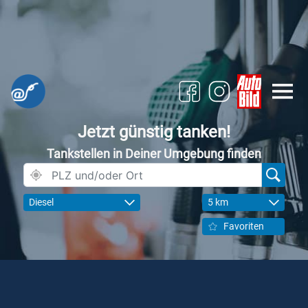
Jetzt günstig tanken!
Tankstellen in Deiner Umgebung finden
Diesel
5 km
Favoriten