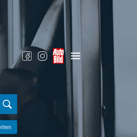
riten