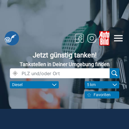
Jetzt günstig tanken!
Tankstellen in Deiner Umgebung finden
Diesel
5 km
Favoriten