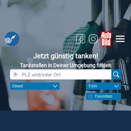
Jetzt günstig tanken!
Tankstellen in Deiner Umgebung finden
Diesel
5 km
Favoriten