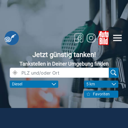
Jetzt günstig tanken!
Tankstellen in Deiner Umgebung finden
Diesel
5 km
Favoriten