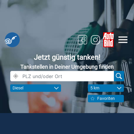
Jetzt günstig tanken!
Tankstellen in Deiner Umgebung finden
Diesel
5 km
Favoriten