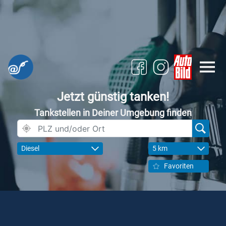
Jetzt günstig tanken!
Tankstellen in Deiner Umgebung finden
Diesel
5 km
Favoriten