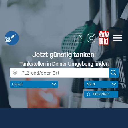
Jetzt günstig tanken!
Tankstellen in Deiner Umgebung finden
Diesel
5 km
Favoriten