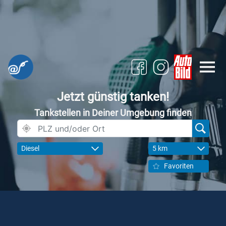
Jetzt günstig tanken!
Tankstellen in Deiner Umgebung finden
Diesel
5 km
Favoriten