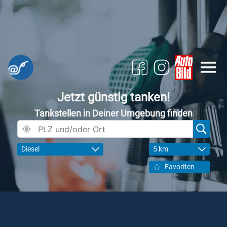
Jetzt günstig tanken!
Tankstellen in Deiner Umgebung finden
Diesel
5 km
Favoriten