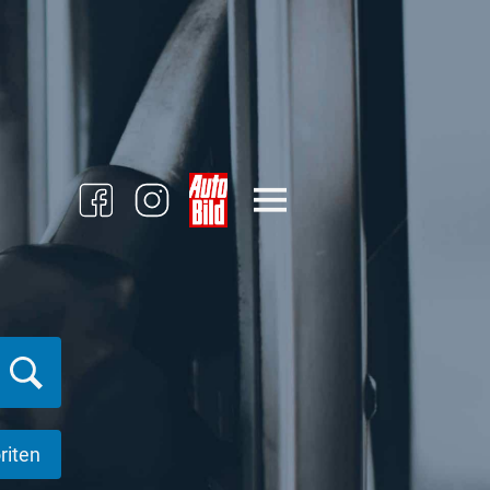
riten