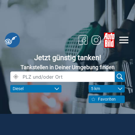
Jetzt günstig tanken!
Tankstellen in Deiner Umgebung finden
Diesel
5 km
Favoriten