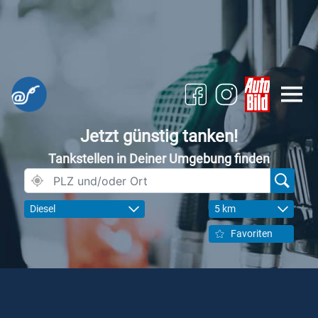
Jetzt günstig tanken!
Tankstellen in Deiner Umgebung finden
Diesel
5 km
Favoriten