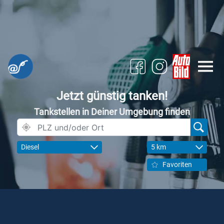
Jetzt günstig tanken!
Tankstellen in Deiner Umgebung finden
Diesel
5 km
Favoriten