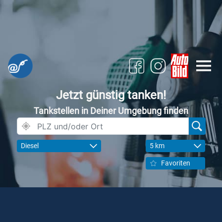
Jetzt günstig tanken!
Tankstellen in Deiner Umgebung finden
Diesel
5 km
Favoriten