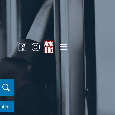
riten