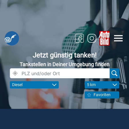
Jetzt günstig tanken!
Tankstellen in Deiner Umgebung finden
Diesel
5 km
Favoriten