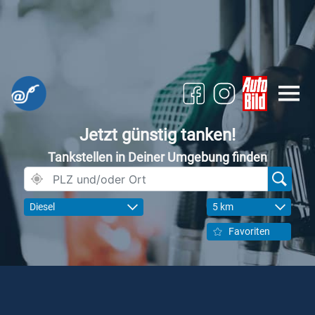
Jetzt günstig tanken!
Tankstellen in Deiner Umgebung finden
Diesel
5 km
Favoriten