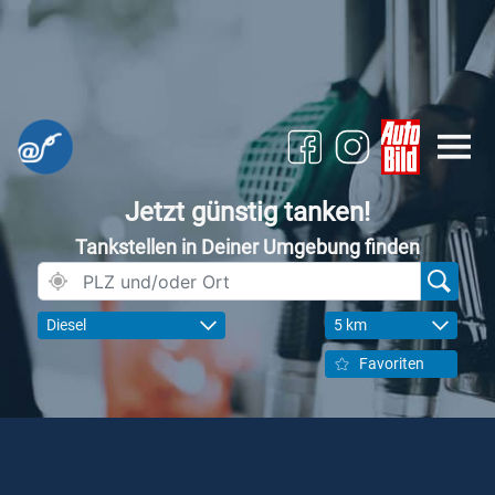
Jetzt günstig tanken!
Tankstellen in Deiner Umgebung finden
Diesel
5 km
Favoriten