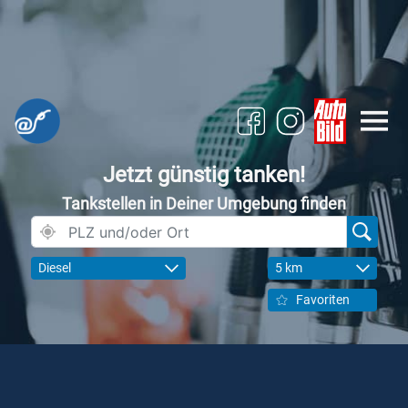
Jetzt günstig tanken!
Tankstellen in Deiner Umgebung finden
Diesel
5 km
Favoriten