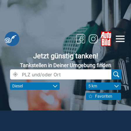
Jetzt günstig tanken!
Tankstellen in Deiner Umgebung finden
Diesel
5 km
Favoriten