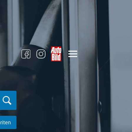
riten