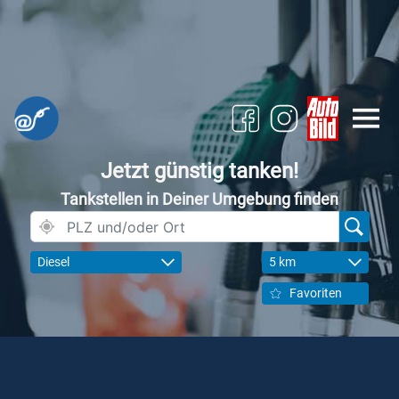
Jetzt günstig tanken!
Tankstellen in Deiner Umgebung finden
Diesel
5 km
Favoriten